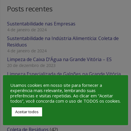
Posts recentes
Sustentabilidade nas Empresas
4 de janeiro de 2024
Sustentabilidade na Indústria Alimentícia: Coleta de
Resíduos
4 de janeiro de 2024
Limpeza de Caixa D’Água na Grande Vitória – ES
20 de dezembro de 2023
Limpeza Especializada de Galpões na Grande Vitória
– ES
Usamos cookies em nosso site para fornecer a
20 de dezembro de 2023
experiência mais relevante, lembrando suas
Estratégias Eficientes para Controle de Pragas
preferências e visitas repetidas. Ao clicar em “Aceitar
todos”, você concorda com o uso de TODOS os cookies.
22 de novembro de 2023
Aceitar todos
Categorias
Coleta de Resíduos
(42)