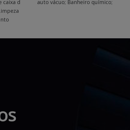
 caixa d
auto vácuo; Banheiro químico;
 Limpeza
ento
os