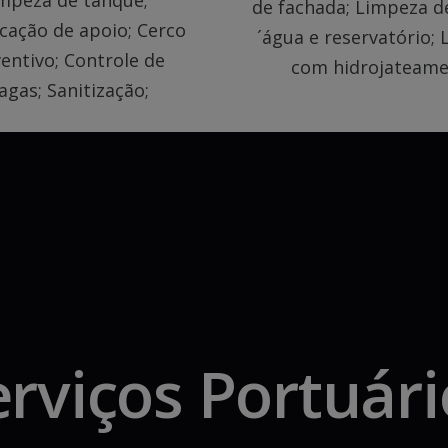
mpeza de tanque;
de fachada; Limpeza de
ação de apoio; Cerco
´água e reservatório;
entivo; Controle de
com hidrojateam
agas; Sanitização;
erviços Portuári