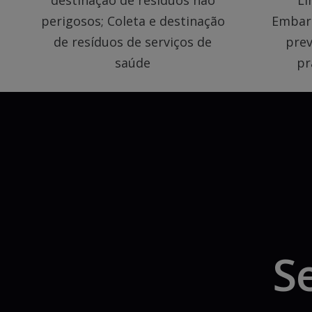
destinação de resíduos não
Li
perigosos; Coleta e destinação
Embarc
de resíduos de serviços de
prev
saúde
pr
S