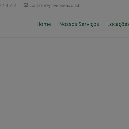
722-4513
contato@greensea.com.br
Home
Nossos Serviços
Locaçõe