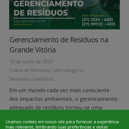
Gerenciamento de Resíduos na
Grande Vitória
19 de junho de 2023
Coleta de Resíduos
,
Sem categoria
Nenhum comentário
Em um mundo cada vez mais consciente
dos impactos ambientais, o gerenciamento
adequado de resíduos tornou-se uma
necessidade essencial. A destinação correta
Usamos cookies em nosso site para fornecer a experiência
dos resíduos sólidos e a adoção de
mais relevante, lembrando suas preferências e visitas