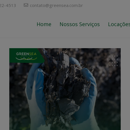
722-4513
contato@greensea.com.br
Home
Nossos Serviços
Locaçõe