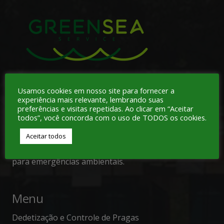
A Greensea Service é uma empresa especializada em
Usamos cookies em nosso site para fornecer a
gerenciamento de resíduos gerados por atividades
experiência mais relevante, lembrando suas
preferências e visitas repetidas. Ao clicar em “Aceitar
comerciais, serviços
industriais,
embarcações,
todos”, você concorda com o uso de TODOS os cookies.
portos, aeroportos, rodovias, instalações de cercos
preventivos, limpezas específicas de tanque e espaço
Aceitar todos
confinado. Também prestamos atendimento 24h
para emergências ambientais.
Menu
Dedetização e Controle de Pragas