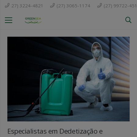
27) 3224-4821
(27) 3065-1174
(27) 99722-45
Especialistas em Dedetização e